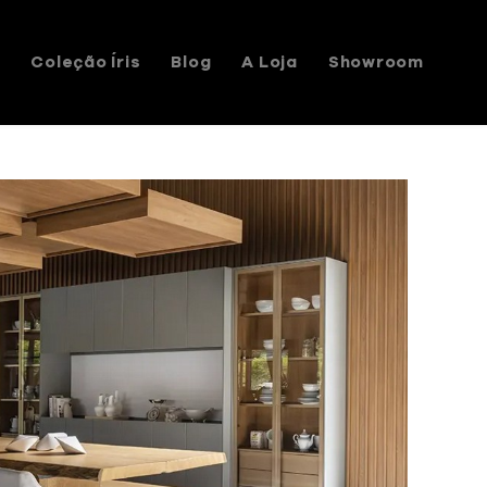
s
Coleção Íris
Blog
A Loja
Showroom